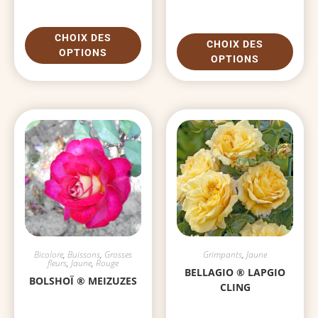
CHOIX DES
CHOIX DES
OPTIONS
OPTIONS
Bicolore
,
Buissons
,
Grosses
Grimpants
,
Jaune
fleurs
,
Jaune
,
Rouge
BELLAGIO ® LAPGIO
BOLSHOÏ ® MEIZUZES
CLING