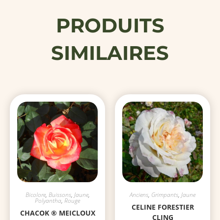
PRODUITS
SIMILAIRES
Bicolore
,
Buissons
,
Jaune
,
Anciens
,
Grimpants
,
Jaune
Polyantha
,
Rouge
CELINE FORESTIER
CHACOK ® MEICLOUX
CLING