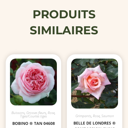
PRODUITS
SIMILAIRES
Buissons
,
Grosses fleurs
,
Rose
,
Grimpants
,
Rose
,
Saumon
Tiges/Courtes tiges
BELLE DE LONDRES ®
BOBINO ® TAN 04608