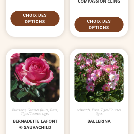
COMPASSION CLING
CHOIX DES
CHOIX DES
OPTIONS
OPTIONS
Buissons
,
Grosses fleurs
,
Rose
,
Arbustifs
,
Rose
,
Tiges/Courtes
Tiges/Courtes tiges
tiges
BERNADETTE LAFONT
BALLERINA
® SAUVACHILD