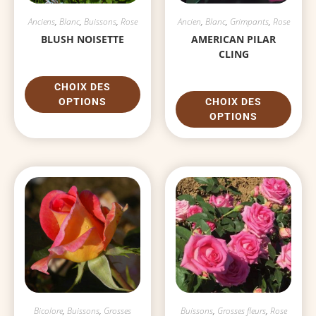
Anciens
,
Blanc
,
Buissons
,
Rose
Ancien
,
Blanc
,
Grimpants
,
Rose
BLUSH NOISETTE
AMERICAN PILAR
CLING
CHOIX DES
OPTIONS
CHOIX DES
OPTIONS
Bicolore
,
Buissons
,
Grosses
Buissons
,
Grosses fleurs
,
Rose