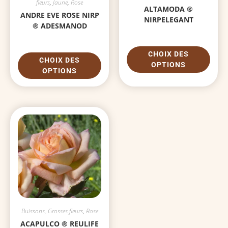
fleurs
,
Jaune
,
Rose
ALTAMODA ®
ANDRE EVE ROSE NIRP
NIRPELEGANT
® ADESMANOD
CHOIX DES
CHOIX DES
OPTIONS
OPTIONS
Buissons
,
Grosses fleurs
,
Rose
ACAPULCO ® REULIFE