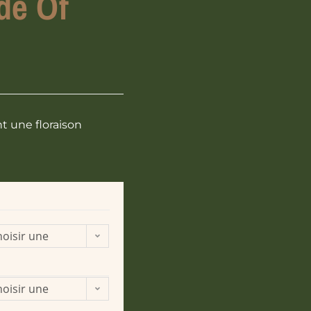
de Of
t une floraison
oisir une
ption
oisir une
ption