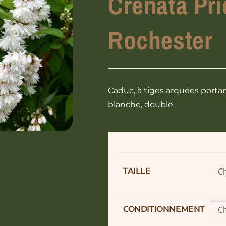
Crenata Pri
Rochester
Caduc, à tiges arquées portan
blanche, double.
TAILLE
Ch
o
CONDITIONNEMENT
Ch
o