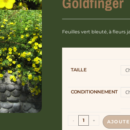
Goldfinger
Feuilles vert bleuté, à fleurs 
TAILLE
Ch
o
CONDITIONNEMENT
Ch
o
-
+
AJOUTE