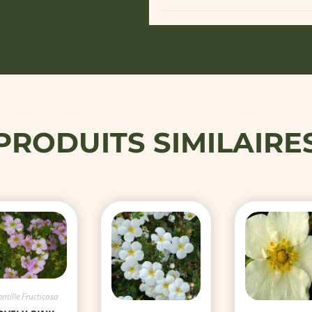
PRODUITS SIMILAIRE
entille Fructicosa