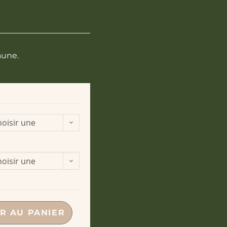
jaune.
oisir une
ption
oisir une
ption
R AU PANIER