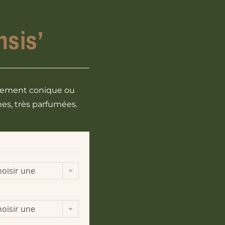
nsis’
argement conique ou
hes, très parfumées.
oisir une
ption
oisir une
ption