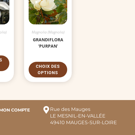
lia)
Magnolia (Magnolia)
GRANDIFLORA
‘PURPAN’
S
S
CHOIX DES
OPTIONS
Rue des Mauges
MON COMPTE
LE MESNIL-EN-VALLÉE
49410 MAUGES-SUR-LOIRE