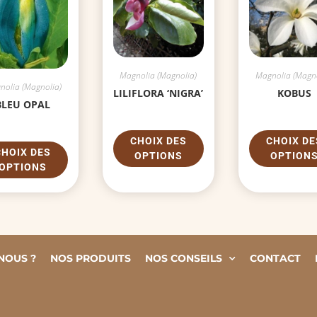
Magnolia (Magnolia)
Magnolia (Magno
nolia (Magnolia)
LILIFLORA ‘NIGRA’
KOBUS
BLEU OPAL
CHOIX DES
CHOIX DE
CHOIX DES
OPTIONS
OPTION
OPTIONS
NOUS ?
NOS PRODUITS
NOS CONSEILS
CONTACT