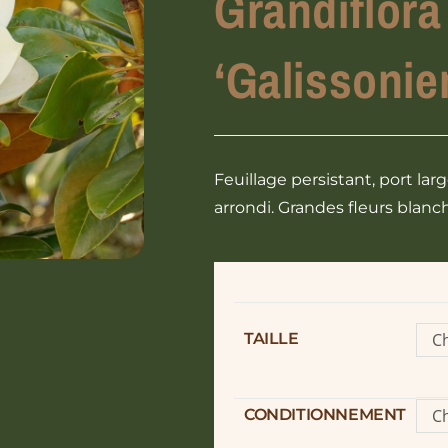
Grandiflora
‘Galissonie
Feuillage persistant, port l
arrondi. Grandes fleurs blanc
TAILLE
Ch
o
CONDITIONNEMENT
Ch
o