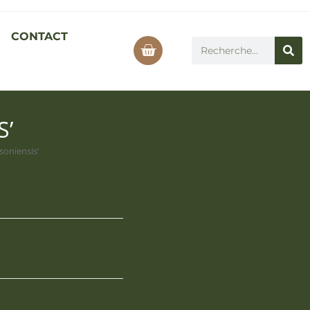
CONTACT
S’
soniensis’