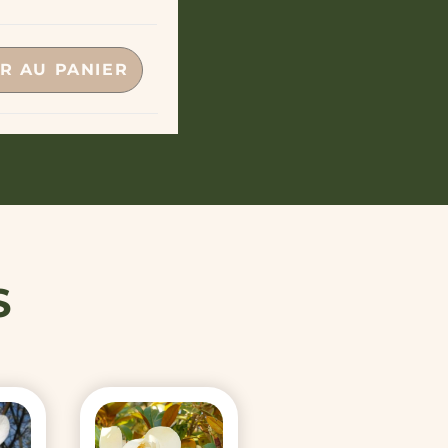
R AU PANIER
S