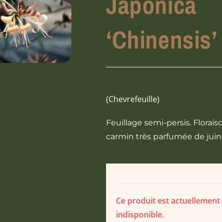
Japonica
‘Chinensis’
(Chevrefeuille)
Feuillage semi-persis. Florai
carmin très parfumée de jui
Ce produit est actuellement
indisponible.