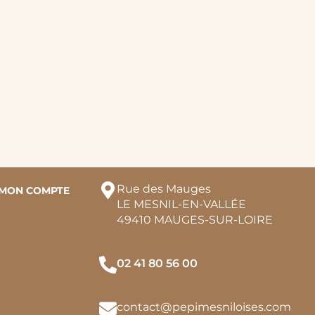
Rue des Mauges
MON COMPTE
LE MESNIL-EN-VALLÉE
49410 MAUGES-SUR-LOIRE
02 41 80 56 00
contact@pepimesniloises.com