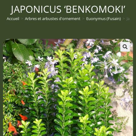
JAPONICUS ‘BENKOMOKI’
Accueil
>
Arbres et arbustes d'ornement
>
Euonymus (Fusain)
>
Japo