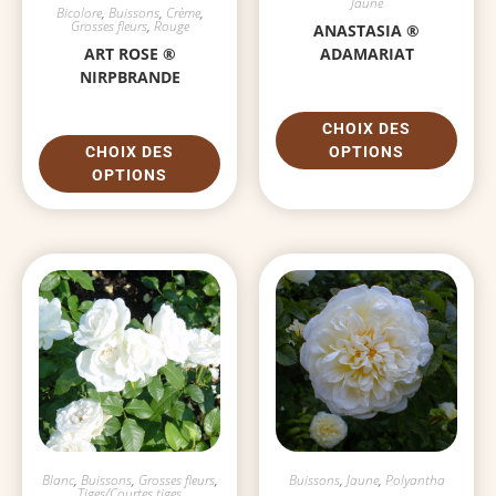
Jaune
Bicolore
,
Buissons
,
Crème
,
Grosses fleurs
,
Rouge
ANASTASIA ®
ART ROSE ®
ADAMARIAT
NIRPBRANDE
CHOIX DES
CHOIX DES
OPTIONS
OPTIONS
Blanc
,
Buissons
,
Grosses fleurs
,
Buissons
,
Jaune
,
Polyantha
Tiges/Courtes tiges