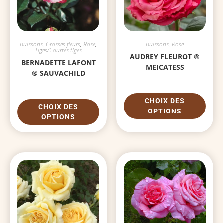
Buissons
,
Grosses fleurs
,
Rose
,
Buissons
,
Rose
Tiges/Courtes tiges
AUDREY FLEUROT ®
BERNADETTE LAFONT
MEICATESS
® SAUVACHILD
CHOIX DES
CHOIX DES
OPTIONS
OPTIONS