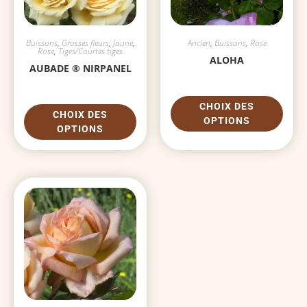
Buissons
,
Grosses fleurs
,
Jaune
,
Ancien
,
Buissons
,
Rose
Rose
,
Tiges/Courtes tiges
ALOHA
AUBADE ® NIRPANEL
CHOIX DES
CHOIX DES
OPTIONS
OPTIONS