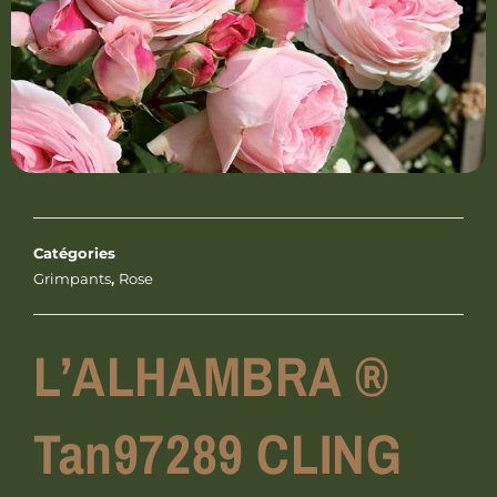
Catégories
Grimpants
,
Rose
L’ALHAMBRA ®
Tan97289 CLING