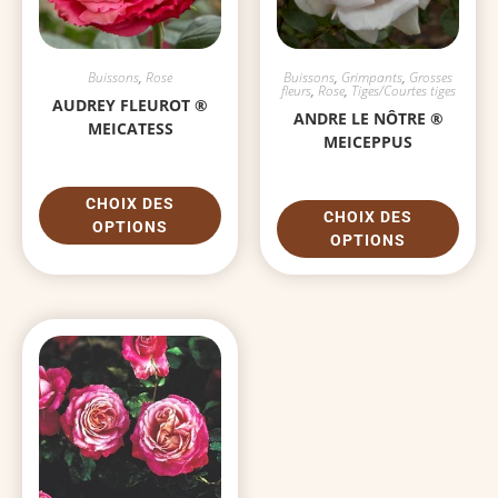
Buissons
,
Rose
Buissons
,
Grimpants
,
Grosses
fleurs
,
Rose
,
Tiges/Courtes tiges
AUDREY FLEUROT ®
ANDRE LE NÔTRE ®
MEICATESS
MEICEPPUS
CHOIX DES
CHOIX DES
OPTIONS
OPTIONS