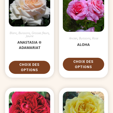
Blanc
,
Buissons
,
Grosses fleurs
,
Jaune
Ancien
,
Buissons
,
Rose
ANASTASIA ®
ALOHA
ADAMARIAT
CHOIX DES
CHOIX DES
OPTIONS
OPTIONS