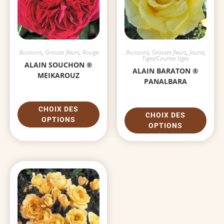
Buissons
,
Grosses fleurs
,
Rouge
Buissons
,
Grosses fleurs
,
Jaune
,
Tiges/Courtes tiges
ALAIN SOUCHON ®
ALAIN BARATON ®
MEIKAROUZ
PANALBARA
CHOIX DES
CHOIX DES
OPTIONS
OPTIONS