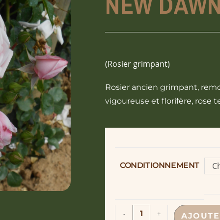
NEW DAWN
(Rosier grimpant)
Rosier ancien grimpant, remo
vigoureuse et florifère, rose 
CONDITIONNEMENT
Ch
o
-
+
AJOUTE