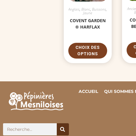
Ancie
Anglais
,
Blanc
,
Buissons
,
Jaune
C
COVENT GARDEN
B
® HARFLAX
CHOIX DES
OPTIONS
ACCUEIL
QUI SOMMES 