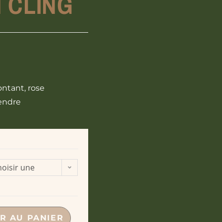
 CLING
ntant, rose
tendre
oisir une
ption
R AU PANIER