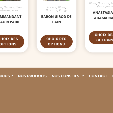
Blanc
,
Buissons
,
G
fleurs
,
Jaune
ns
,
Bicolore
,
Blanc
,
Anciens
,
Blanc
,
Buissons
,
Rose
Buissons
,
Rouge
ANASTASIA
OMMANDANT
BARON GIROD DE
ADAMARI
EAUREPAIRE
L’AIN
CHOIX DE
CHOIX DES
CHOIX DES
OPTION
OPTIONS
OPTIONS
NOUS ?
NOS PRODUITS
NOS CONSEILS
CONTACT