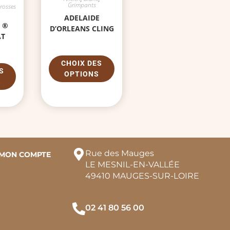
Grimpants
rosses
ADELAIDE
 ®
D’ORLEANS CLING
AT
CHOIX DES
S
OPTIONS
S
Rue des Mauges
MON COMPTE
LE MESNIL-EN-VALLÉE
49410 MAUGES-SUR-LOIRE
02 41 80 56 00