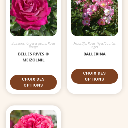
Buissons
,
Grosses fleurs
,
Rose
,
Arbustifs
,
Rose
,
Tiges/Courtes
Rouge
tiges
BELLES RIVES ®
BALLERINA
MEIZOLNIL
CHOIX DES
CHOIX DES
OPTIONS
OPTIONS