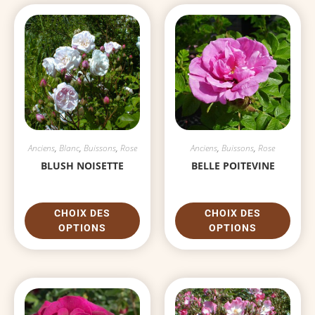
Anciens
,
Blanc
,
Buissons
,
Rose
Anciens
,
Buissons
,
Rose
BLUSH NOISETTE
BELLE POITEVINE
CHOIX DES
CHOIX DES
OPTIONS
OPTIONS