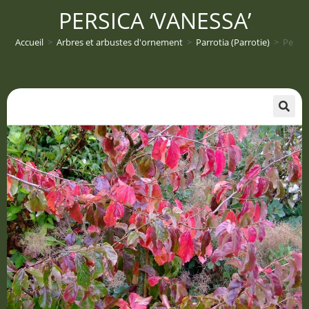
PERSICA ‘VANESSA’
Accueil
>
Arbres et arbustes d'ornement
>
Parrotia (Parrotie)
>
Persic