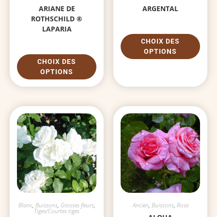
ARIANE DE
ARGENTAL
ROTHSCHILD ®
LAPARIA
CHOIX DES
OPTIONS
CHOIX DES
OPTIONS
Blanc
,
Buissons
,
Grosses fleurs
,
Ancien
,
Buissons
,
Rose
Tiges/Courtes tiges