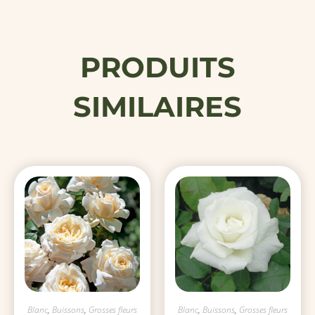
PRODUITS
SIMILAIRES
Blanc
,
Buissons
,
Grosses fleurs
Blanc
,
Buissons
,
Grosses fleurs