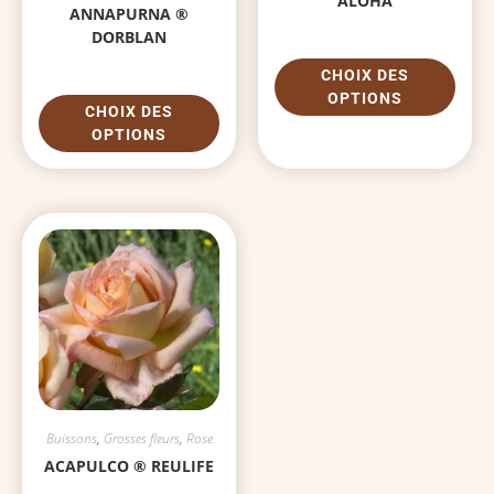
ALOHA
ANNAPURNA ®
DORBLAN
CHOIX DES
OPTIONS
CHOIX DES
OPTIONS
Buissons
,
Grosses fleurs
,
Rose
ACAPULCO ® REULIFE