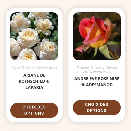
Blanc
,
Buissons
,
Grosses fleurs
Bicolore
,
Buissons
,
Grosses
fleurs
,
Jaune
,
Rose
ARIANE DE
ANDRE EVE ROSE NIRP
ROTHSCHILD ®
® ADESMANOD
LAPARIA
CHOIX DES
CHOIX DES
OPTIONS
OPTIONS