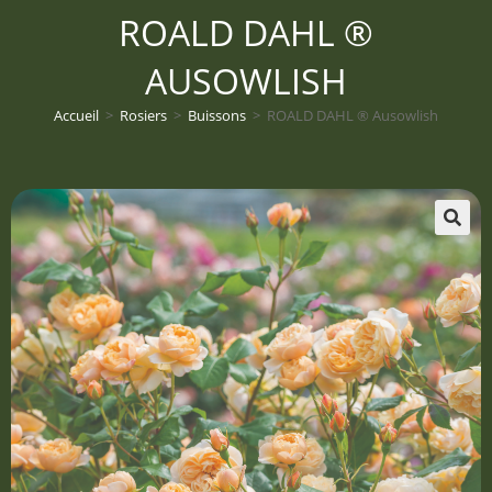
ROALD DAHL ®
AUSOWLISH
Accueil
>
Rosiers
>
Buissons
>
ROALD DAHL ® Ausowlish