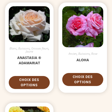
Blanc
,
Buissons
,
Grosses fleurs
,
Jaune
Ancien
,
Buissons
,
Rose
ANASTASIA ®
ALOHA
ADAMARIAT
CHOIX DES
CHOIX DES
OPTIONS
OPTIONS