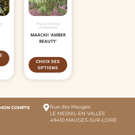
er
Prunus (Cerisier
d'ornement)
MAACKII ‘AMBER
BEAUTY’
S
S
CHOIX DES
OPTIONS
Rue des Mauges
MON COMPTE
LE MESNIL-EN-VALLÉE
49410 MAUGES-SUR-LOIRE