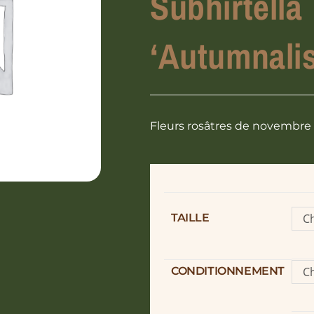
Subhirtella
‘Autumnali
Fleurs rosâtres de novembre 
TAILLE
Ch
o
CONDITIONNEMENT
Ch
o