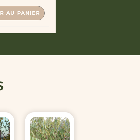
R AU PANIER
S