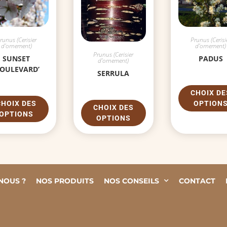
runus (Cerisier
Prunus (Cerisi
d'ornement)
d'ornement)
Prunus (Cerisier
SUNSET
PADUS
d'ornement)
BOULEVARD’
SERRULA
CHOIX DE
CHOIX DES
OPTION
CHOIX DES
OPTIONS
OPTIONS
NOUS ?
NOS PRODUITS
NOS CONSEILS
CONTACT