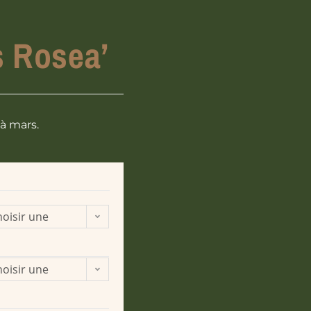
s Rosea’
à mars.
oisir une
ption
oisir une
ption