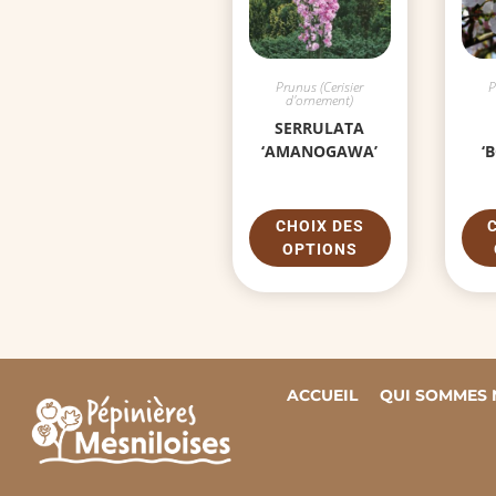
Prunus (Cerisier
P
d'ornement)
SERRULATA
‘AMANOGAWA’
‘
CHOIX DES
OPTIONS
ACCUEIL
QUI SOMMES 