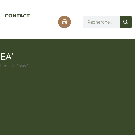
CONTACT
EA’
utumnalis Rosea’