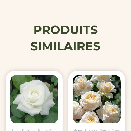
PRODUITS
SIMILAIRES
Blanc
,
Buissons
,
Grosses fleurs
Blanc
,
Buissons
,
Grosses fleurs