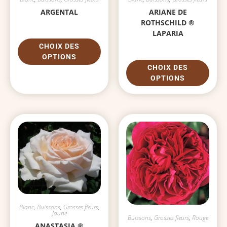
ARGENTAL
ARIANE DE
ROTHSCHILD ®
LAPARIA
CHOIX DES
OPTIONS
CHOIX DES
OPTIONS
Blanc
,
Buissons
,
Grosses fleurs
,
Jaune
Buissons
,
Grosses fleurs
,
Rouge
ANASTASIA ®