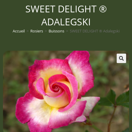
SWEET DELIGHT ®
ADALEGSKI
Accueil
>
Rosiers
>
Buissons
>
SWEET DELIGHT ® Adalegski