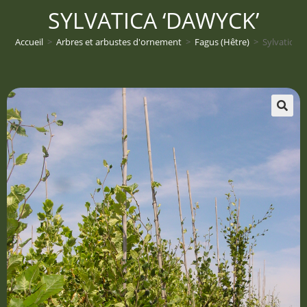
SYLVATICA ‘DAWYCK’
Accueil
>
Arbres et arbustes d'ornement
>
Fagus (Hêtre)
>
Sylvatica ‘