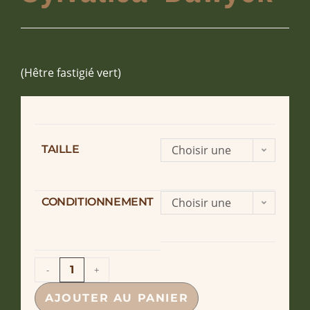
(Hêtre fastigié vert)
TAILLE
Choisir une
option
CONDITIONNEMENT
Choisir une
option
-
+
AJOUTER AU PANIER