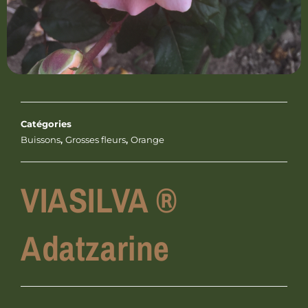
Catégories
Buissons
,
Grosses fleurs
,
Orange
VIASILVA ®
Adatzarine