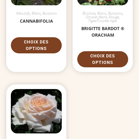
Arbustifs
,
Blanc
,
Buissons
Bicolore
,
Blanc
,
Buissons
,
Grosses fleurs
,
Rouge
,
CANNABIFOLIA
Tiges/Courtes tiges
BRIGITTE BARDOT ®
ORACHAM
CHOIX DES
OPTIONS
CHOIX DES
OPTIONS