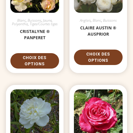
Blanc
,
Buissons
,
Jaune
,
Anglais
,
Blanc
,
Buissons
Polyantha
,
Tiges/Courtes tiges
CLAIRE AUSTIN ®
CRISTALYNE ®
AUSPRIOR
PANPERET
CHOIX DES
CHOIX DES
OPTIONS
OPTIONS