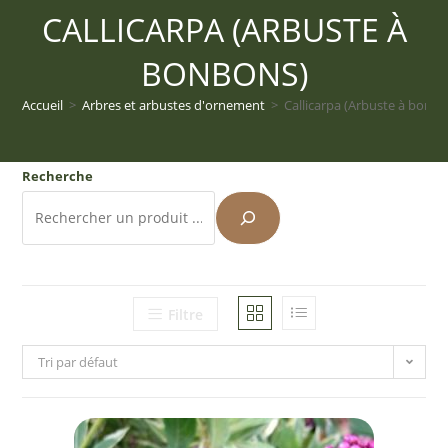
CALLICARPA (ARBUSTE À
BONBONS)
Accueil
>
Arbres et arbustes d'ornement
>
Callicarpa (Arbuste à bonb
Recherche
Filtre
Tri par défaut