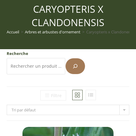
CARYOPTERIS X
CLANDONENSIS
Accueil
>
Arbres et arbustes d'ornement
>
Caryopteris x Clandonensis
Recherche
Filtre
Tri par défaut