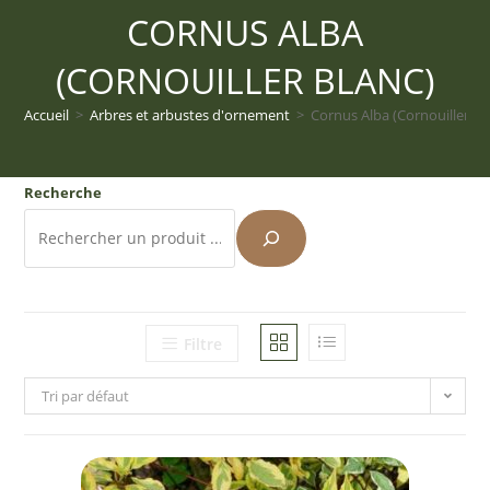
CORNUS ALBA
(CORNOUILLER BLANC)
Accueil
>
Arbres et arbustes d'ornement
>
Cornus Alba (Cornouiller bl
Recherche
Filtre
Tri par défaut