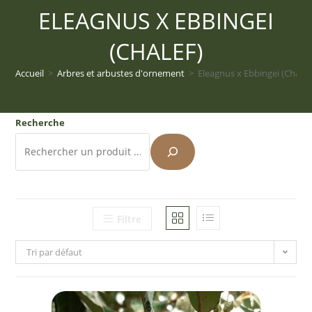
ELEAGNUS X EBBINGEI
(CHALEF)
Accueil
>
Arbres et arbustes d'ornement
>
Eleagnus x Ebbingei (Chalef
Recherche
Filtre
Tri par défaut