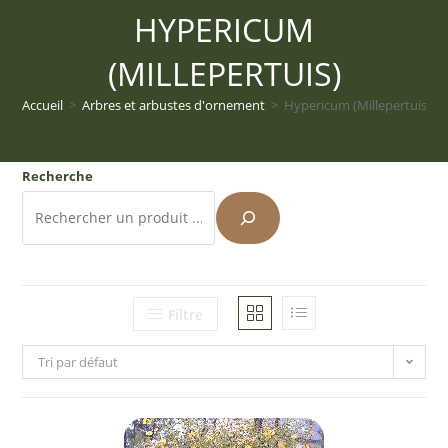
HYPERICUM
(MILLEPERTUIS)
Accueil
>
Arbres et arbustes d'ornement
>
Hypericum (Millepertuis)
Recherche
Filtre
Tri par défaut