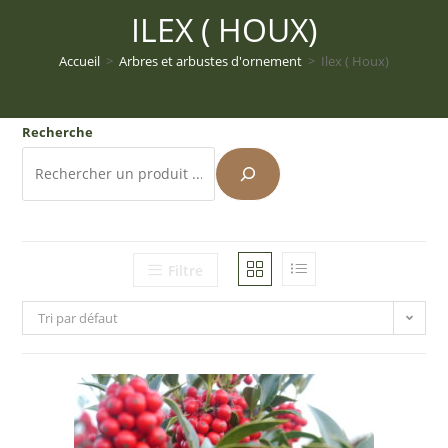
ILEX ( HOUX)
Accueil
>
Arbres et arbustes d'ornement
>
Ilex ( Houx)
Recherche
Filtre
Tri par défaut