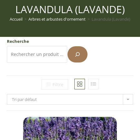
LAVANDULA (LAVANDE)
Accueil
>
Arbres et arbustes d'ornement
>
Lavandula (Lavande)
Recherche
Filtre
Tri par défaut