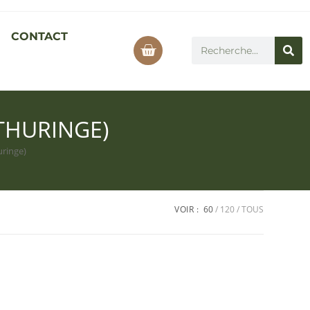
CONTACT
THURINGE)
uringe)
VOIR :
60
120
TOUS