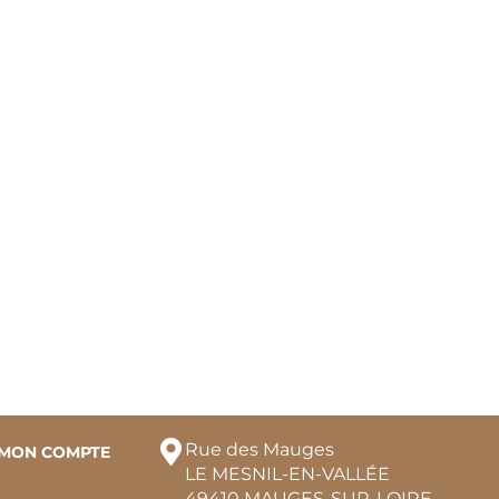
Rue des Mauges
MON COMPTE
LE MESNIL-EN-VALLÉE
49410 MAUGES-SUR-LOIRE