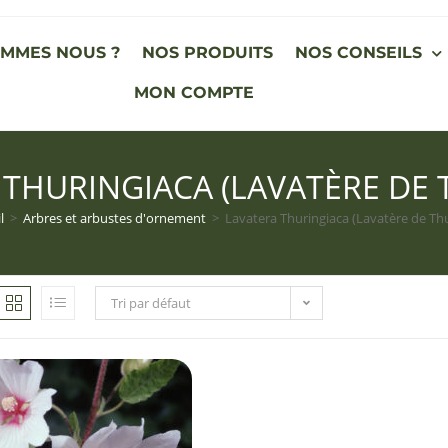
OMMES NOUS ?
NOS PRODUITS
NOS CONSEILS
MON COMPTE
 THURINGIACA (LAVATÈRE DE 
l
>
Arbres et arbustes d'ornement
>
Lavatera Thuringiaca (Lavatère de Th
Tri par défaut