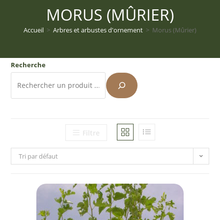
MORUS (MÛRIER)
Accueil
>
Arbres et arbustes d'ornement
>
Morus (Mûrier)
Recherche
Filtre
Tri par défaut