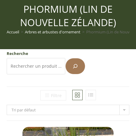
PHORMIUM (LIN DE
NOUVELLE ZÉLANDE)
Accueil
>
Arbres et arbustes d'ornement
>
Phormium (Lin de Nouvelle
Recherche
Filtre
Tri par défaut