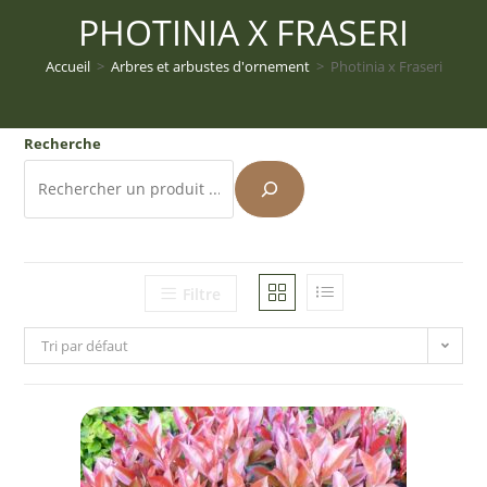
PHOTINIA X FRASERI
Accueil
>
Arbres et arbustes d'ornement
>
Photinia x Fraseri
Recherche
Filtre
Tri par défaut