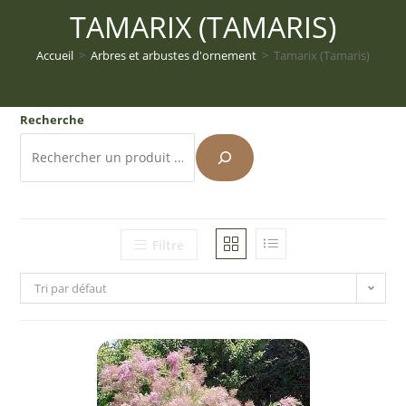
TAMARIX (TAMARIS)
Accueil
>
Arbres et arbustes d'ornement
>
Tamarix (Tamaris)
Recherche
Filtre
Tri par défaut