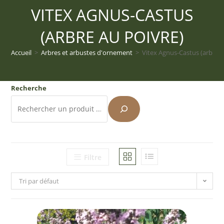
VITEX AGNUS-CASTUS
(ARBRE AU POIVRE)
Accueil
>
Arbres et arbustes d'ornement
>
Vitex Agnus-Castus (arbre a
Recherche
Filtre
Tri par défaut