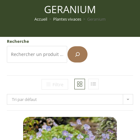
GERANIUM
Accueil
>
Plantes vivaces
>
Geranium
Recherche
Filtre
Tri par défaut