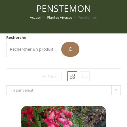
PENSTEMON
Accueil
>
Plantes vivaces
>
Penstemon
Recherche
Filtre
Tri par défaut