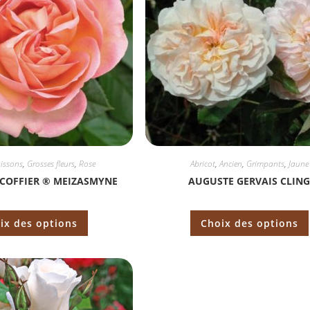
issons
,
Grosses fleurs
,
Rose
Abricot
,
Ancien
,
Grimpants
,
Jaune
COFFIER ® MEIZASMYNE
AUGUSTE GERVAIS CLIN
ix des options
Choix des options