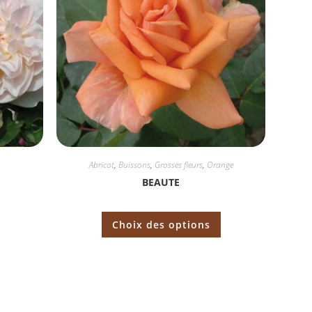
Abricot
,
Buissons
,
Grosses fleurs
,
Orange
G
BEAUTE
Choix des options