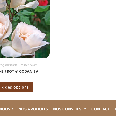
anc
,
Buissons
,
Grosses fleurs
NE FROT ® CODANISA
ix des options
NOUS ?
NOS PRODUITS
NOS CONSEILS
CONTACT