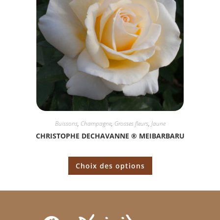
Buissons
,
Champagne
,
Grosses fleurs
,
Jaune
CHRISTOPHE DECHAVANNE ® MEIBARBARU
Choix des options