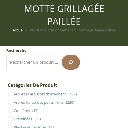
MOTTE GRILLAGÉE
PAILLÉE
Accueil
>
Produit conditionnement
>
Motte grillagée paillée
Recherche
Catégories De Produit
Arbres et arbustes d'ornement
(457)
Arbres fruitiers et petits fruits
(220)
Conifères
(17)
Graminées
(11)
Plantes grimpantes
(31)