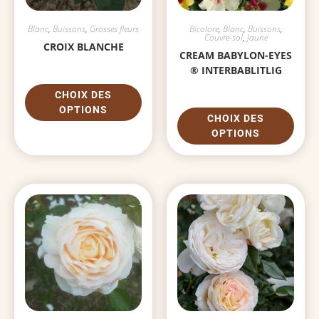
Blanc
,
Buissons
,
Grosses fleurs
Bicolore
,
Blanc
,
Buissons
,
Couvre-sol
,
Jaune
CROIX BLANCHE
CREAM BABYLON-EYES
® INTERBABLITLIG
CHOIX DES
OPTIONS
CHOIX DES
OPTIONS