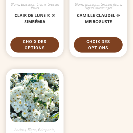
Blanc
,
Buissons
,
Crème
,
Grosses
Blanc
,
Buissons
,
Grosses fleurs
,
fleurs
Tiges/Courtes tiges
CLAIR DE LUNE ® ®
CAMILLE CLAUDEL ®
SIMRÉMIA
MEIROGUSTE
CHOIX DES
CHOIX DES
OPTIONS
OPTIONS
Anciens
,
Blanc
,
Grimpants
,