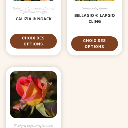
Buissons
,
Couvre-sol
,
Jaune
,
Grimpants
,
Jaune
Tiges/Courtes tiges
BELLAGIO ® LAPGIO
CALIZIA ® NOACK
CLING
CHOIX DES
CHOIX DES
OPTIONS
OPTIONS
Bicolore
,
Buissons
,
Grosses