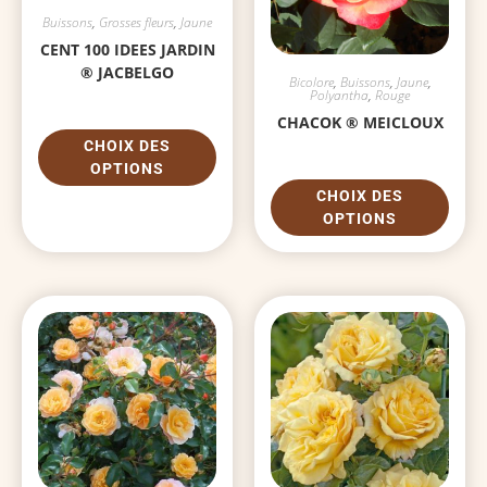
Buissons
,
Grosses fleurs
,
Jaune
CENT 100 IDEES JARDIN
® JACBELGO
Bicolore
,
Buissons
,
Jaune
,
Polyantha
,
Rouge
CHACOK ® MEICLOUX
CHOIX DES
OPTIONS
CHOIX DES
OPTIONS