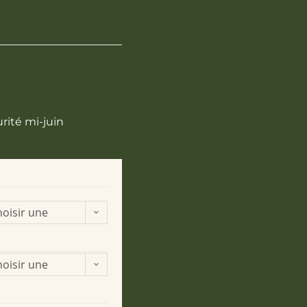
rité mi-juin
oisir une
ption
oisir une
ption