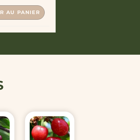
R AU PANIER
S