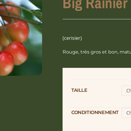
Big Rainier
(cerisier)
Rouge, très gros et bon, matu
TAILLE
Ch
o
CONDITIONNEMENT
Ch
o