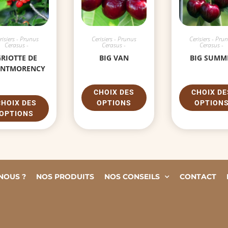
risiers - Prunus
Cerisiers - Prunus
Cerisiers - Pru
Cerasus -
Cerasus -
Cerasus -
RIOTTE DE
BIG VAN
BIG SUMM
NTMORENCY
CHOIX DES
CHOIX DE
CHOIX DES
OPTIONS
OPTION
OPTIONS
NOUS ?
NOS PRODUITS
NOS CONSEILS
CONTACT