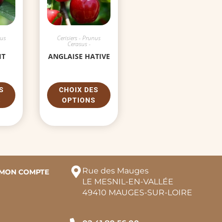
nus
Cerisiers - Prunus
Cerasus -
IT
ANGLAISE HATIVE
S
CHOIX DES
S
OPTIONS
Rue des Mauges
MON COMPTE
LE MESNIL-EN-VALLÉE
49410 MAUGES-SUR-LOIRE