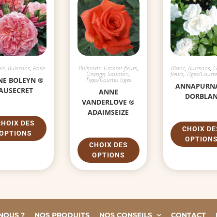
is
,
Buissons
,
Rose
Buissons
,
Grosses fleurs
,
Blanc
,
Buissons
,
G
Orange
,
Saumon
,
fleurs
,
Tiges/Courte
NE BOLEYN ®
Tiges/Courtes tiges
ANNAPURN
AUSECRET
ANNE
DORBLA
VANDERLOVE ®
ADAIMSEIZE
CHOIX DES
CHOIX DE
OPTIONS
OPTION
CHOIX DES
OPTIONS
NOUS ?
NOS PRODUITS
NOS CONSEILS
CONTACT