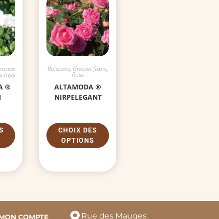
rosses
Buissons
,
Grosses fleurs
,
s tiges
Rose
A ®
ALTAMODA ®
N
NIRPELEGANT
S
CHOIX DES
S
OPTIONS
Rue des Mauges
MON COMPTE