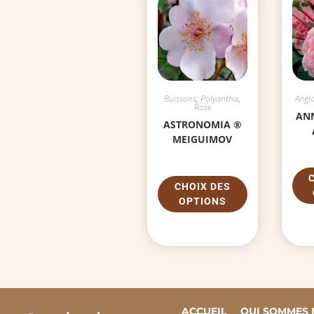
Buissons
,
Polyantha
,
Angla
Rose
AN
ASTRONOMIA ®
MEIGUIMOV
CHOIX DES
OPTIONS
ACCUEIL
QUI SOMMES 