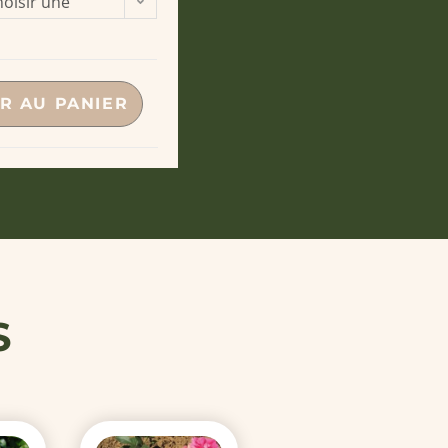
oisir une
ption
R AU PANIER
S