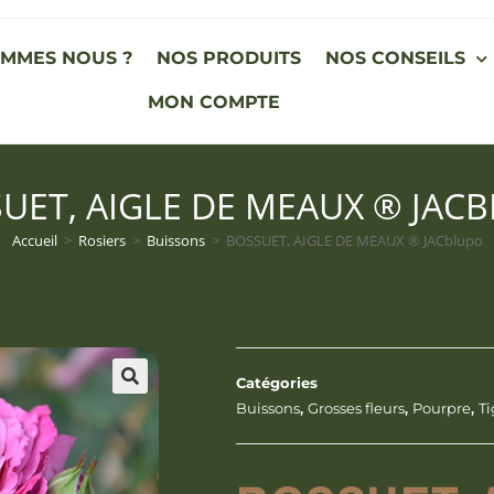
OMMES NOUS ?
NOS PRODUITS
NOS CONSEILS
MON COMPTE
UET, AIGLE DE MEAUX ® JAC
Accueil
>
Rosiers
>
Buissons
>
BOSSUET, AIGLE DE MEAUX ® JACblupo
Catégories
Buissons
,
Grosses fleurs
,
Pourpre
,
Ti