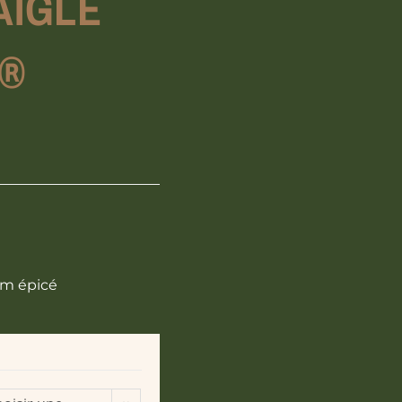
AIGLE
 ®
um épicé