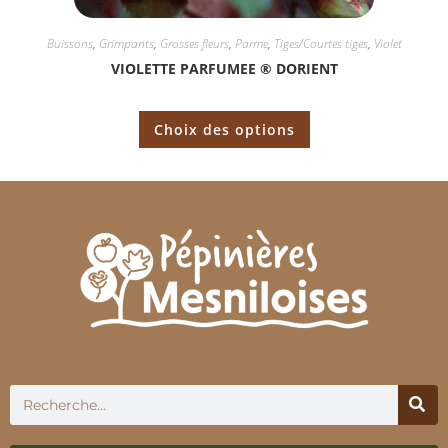
Buissons
,
Grimpants
,
Grosses fleurs
,
Parme
,
Tiges/Courtes tiges
,
Violet
VIOLETTE PARFUMEE ® DORIENT
Choix des options