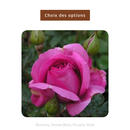
Choix des options
Buissons
,
Grosses fleurs
,
Pourpre
,
Violet