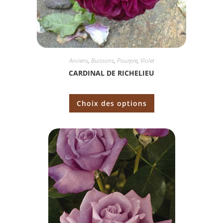
Anciens
,
Buissons
,
Pourpre
,
Violet
CARDINAL DE RICHELIEU
Choix des options