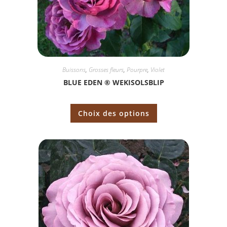
Buissons
,
Grosses fleurs
,
Pourpre
,
Violet
BLUE EDEN ® WEKISOLSBLIP
Choix des options