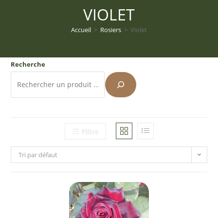
VIOLET
Accueil
>
Rosiers
>
Violet
Recherche
Filtre
Tri par défaut