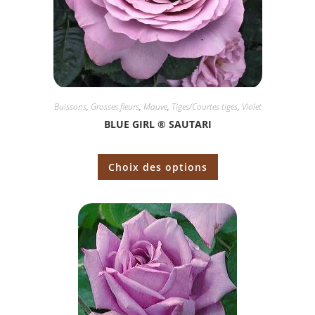
Buissons
,
Grosses fleurs
,
Mauve
,
Tiges/Courtes tiges
,
Violet
BLUE GIRL ® SAUTARI
Choix des options