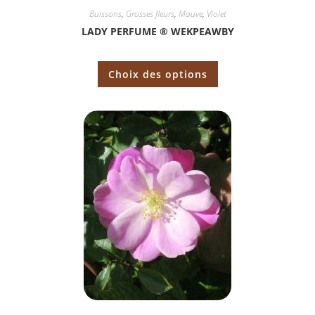
Buissons
,
Grosses fleurs
,
Mauve
,
Violet
LADY PERFUME ® WEKPEAWBY
Choix des options