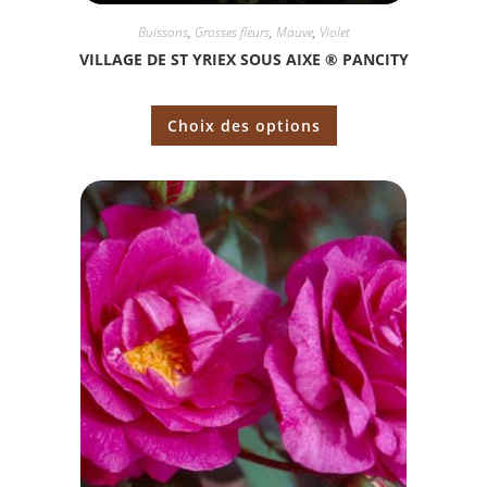
Buissons
,
Grosses fleurs
,
Mauve
,
Violet
VILLAGE DE ST YRIEX SOUS AIXE ® PANCITY
Choix des options