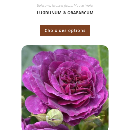
Buissons
,
Grosses fleurs
,
Mauve
,
Violet
LUGDUNUM ® ORAFARCUM
Choix des options