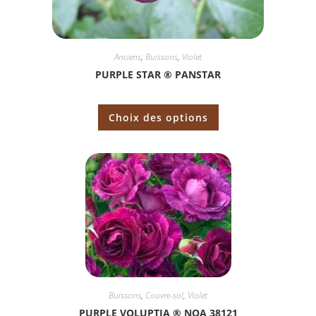
Anciens
,
Buissons
,
Violet
PURPLE STAR ® PANSTAR
Choix des options
Buissons
,
Couvre-sol
,
Violet
PURPLE VOLUPTIA ® NOA 38121