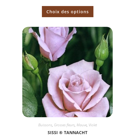
Choix des options
Buissons
,
Grosses fleurs
,
Mauve
,
Violet
SISSI ® TANNACHT