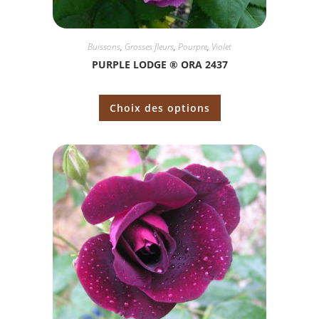
Buissons
,
Grosses fleurs
,
Pourpre
,
Violet
PURPLE LODGE ® ORA 2437
Choix des options