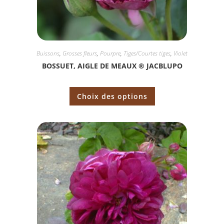
Buissons
,
Grosses fleurs
,
Pourpre
,
Tiges/Courtes tiges
,
Violet
BOSSUET, AIGLE DE MEAUX ® JACBLUPO
Choix des options