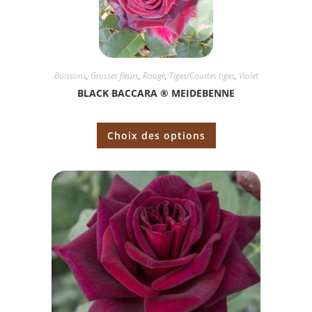
Buissons
,
Grosses fleurs
,
Rouge
,
Tiges/Courtes tiges
,
Violet
BLACK BACCARA ® MEIDEBENNE
Choix des options