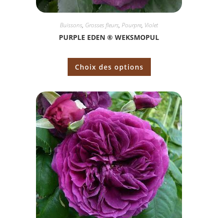
Buissons
,
Grosses fleurs
,
Pourpre
,
Violet
PURPLE EDEN ® WEKSMOPUL
Choix des options