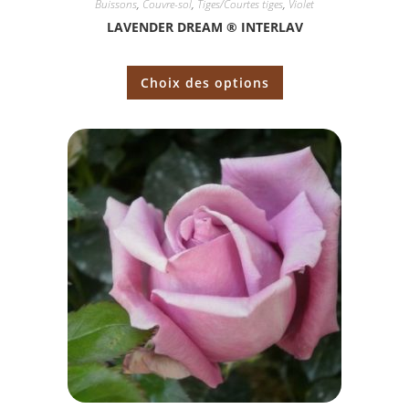
Buissons
,
Couvre-sol
,
Tiges/Courtes tiges
,
Violet
LAVENDER DREAM ® INTERLAV
Choix des options