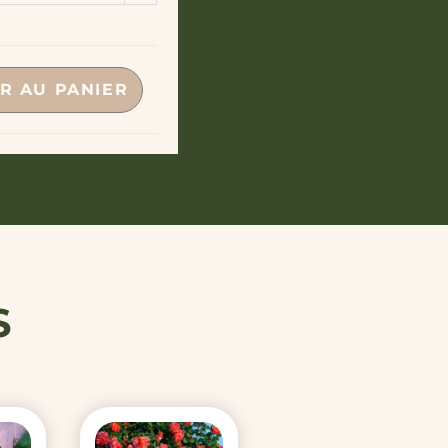
ption
R AU PANIER
S