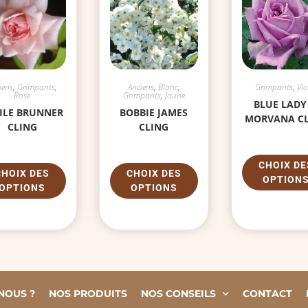
iens
,
Grimpants
,
Anciens
,
Blanc
,
Grimpants
,
Vio
Rose
Grimpants
,
Jaune
BLUE LADY
ILE BRUNNER
BOBBIE JAMES
MORVANA CL
CLING
CLING
CHOIX DE
CHOIX DES
CHOIX DES
OPTION
OPTIONS
OPTIONS
NOUS ?
NOS PRODUITS
NOS CONSEILS
CONTACT