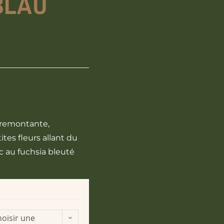
BLAU
 remontante,
tes fleurs allant du
 au fuchsia bleuté
oisir une