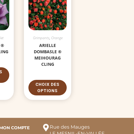
let
Grimpants
,
Orange
 ®
ARIELLE
ING
DOMBASLE ®
MEIHOURAG
CLING
S
S
CHOIX DES
OPTIONS
Rue des Mauges
MON COMPTE
LE MESNIL-EN-VALLÉE