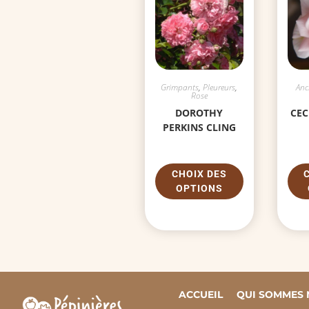
Grimpants
,
Pleureurs
,
Anc
Rose
DOROTHY
CEC
PERKINS CLING
CHOIX DES
OPTIONS
ACCUEIL
QUI SOMMES 