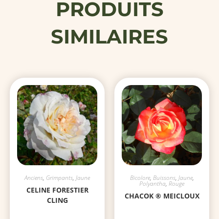
PRODUITS
SIMILAIRES
Anciens
,
Grimpants
,
Jaune
Bicolore
,
Buissons
,
Jaune
,
Polyantha
,
Rouge
CELINE FORESTIER
CHACOK ® MEICLOUX
CLING