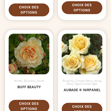
CHOIX DES
CHOIX DES
OPTIONS
OPTIONS
Ancien
,
Buissons
,
Jaune
Buissons
,
Grosses fleurs
,
Jaune
,
Rose
,
Tiges/Courtes tiges
BUFF BEAUTY
AUBADE ® NIRPANEL
CHOIX DES
CHOIX DES
OPTIONS