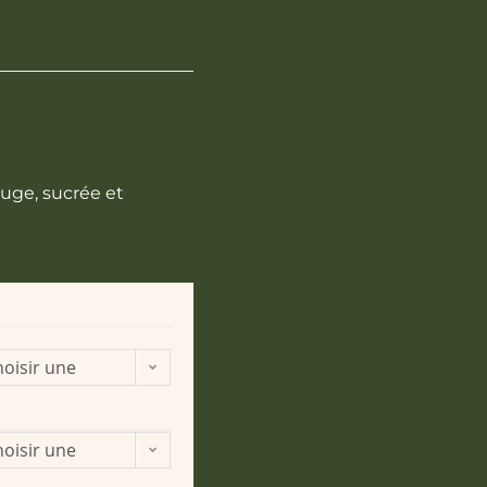
ouge, sucrée et
oisir une
ption
oisir une
ption