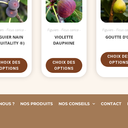
ers - Ficus carica -
Figuiers - Ficus carica -
Figuiers - Ficus ca
IGUIER NAIN
VIOLETTE
GOUTTE D’
RUITALITY ®)
DAUPHINE
CHOIX DE
CHOIX DES
CHOIX DES
OPTION
OPTIONS
OPTIONS
NOUS ?
NOS PRODUITS
NOS CONSEILS
CONTACT