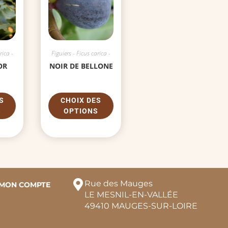
rica -
Figuiers - Ficus carica -
OR
NOIR DE BELLONE
S
CHOIX DES
S
OPTIONS
Rue des Mauges
MON COMPTE
LE MESNIL-EN-VALLÉE
49410 MAUGES-SUR-LOIRE