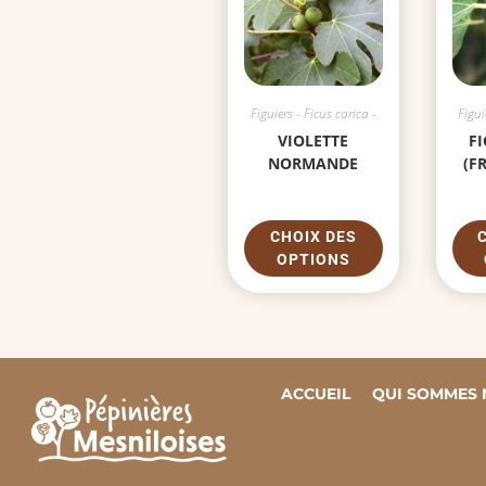
Figuiers - Ficus carica -
Figui
VIOLETTE
F
NORMANDE
(F
CHOIX DES
OPTIONS
ACCUEIL
QUI SOMMES 