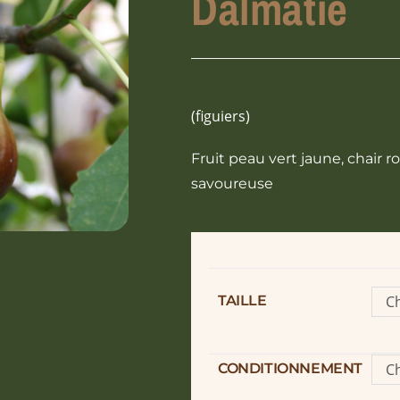
Dalmatie
(figuiers)
Fruit peau vert jaune, chair r
savoureuse
TAILLE
Ch
o
CONDITIONNEMENT
Ch
o