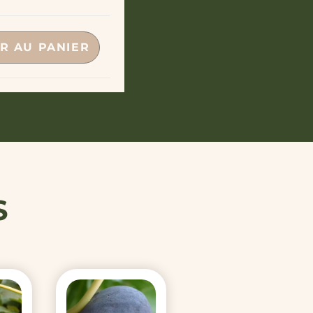
R AU PANIER
S