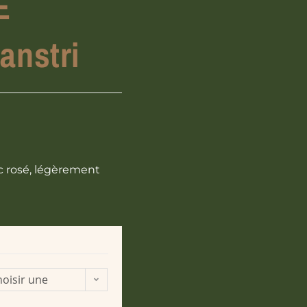
E
nstri
nc rosé, légèrement
oisir une
ption