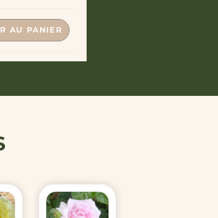
R AU PANIER
S