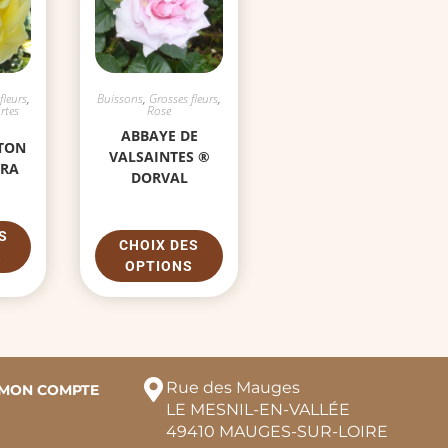
fleurs
,
Buissons
,
Grosses fleurs
,
rtes
Rose
ABBAYE DE
TON
VALSAINTES ®
ARA
DORVAL
S
CHOIX DES
S
OPTIONS
Rue des Mauges
MON COMPTE
LE MESNIL-EN-VALLÉE
49410 MAUGES-SUR-LOIRE