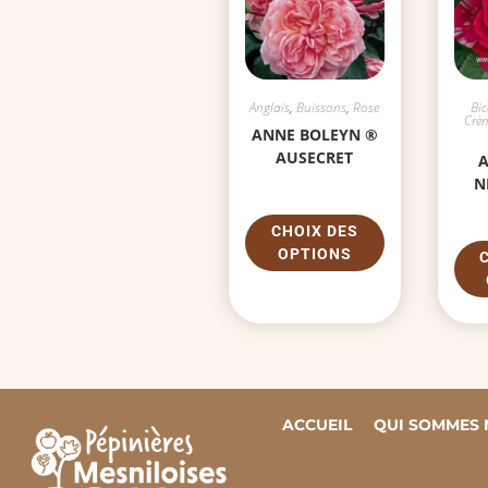
Anglais
,
Buissons
,
Rose
Bic
Crè
ANNE BOLEYN ®
AUSECRET
A
N
CHOIX DES
OPTIONS
ACCUEIL
QUI SOMMES 