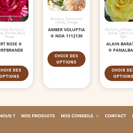
Buissons
,
Couvre-sol
,
Crème
,
Orange
AMBER VOLUPTIA
olore
,
Buissons
,
Buissons
,
Grosses 
me
,
Grosses fleurs
,
Jaune
,
Tiges/Cou
® NOA 1112130
Rouge
tiges
RT ROSE ®
ALAIN BARA
IRPBRANDE
® PANALB
CHOIX DES
OPTIONS
CHOIX DES
CHOIX DE
OPTIONS
OPTION
NOUS ?
NOS PRODUITS
NOS CONSEILS
CONTACT