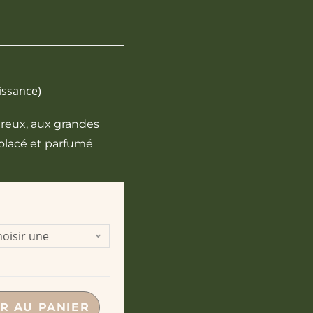
aissance)
ureux, aux grandes
iolacé et parfumé
oisir une
ption
R AU PANIER