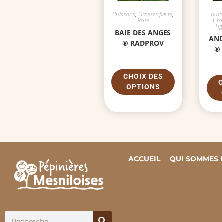
Buissons
,
Grosses fleurs
,
Bui
Rose
Gro
Ti
BAIE DES ANGES
AND
® RADPROV
®
CHOIX DES
OPTIONS
ACCUEIL
QUI SOMMES 