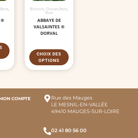
fleurs
,
Buissons
,
Grosses fleurs
,
Rose
 ®
ABBAYE DE
VALSAINTES ®
DORVAL
S
S
CHOIX DES
OPTIONS
Rue des Mauges
MON COMPTE
LE MESNIL-EN-VALLÉE
49410 MAUGES-SUR-LOIRE
02 41 80 56 00