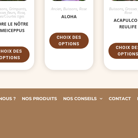
ssons
,
Grimpants
,
Ancien
,
Buissons
,
Rose
Buissons
,
Grosses 
sses fleurs
,
Rose
,
Rose
ges/Courtes tiges
ALOHA
ACAPULCO
RE LE NÔTRE
REULIFE
 MEICEPPUS
CHOIX DES
OPTIONS
CHOIX DE
CHOIX DES
OPTION
OPTIONS
NOUS ?
NOS PRODUITS
NOS CONSEILS
CONTACT