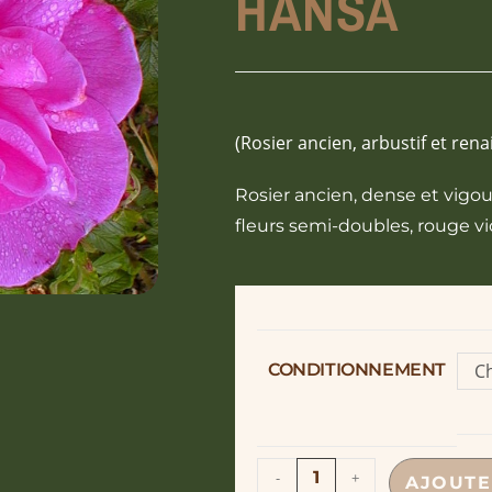
HANSA
(Rosier ancien, arbustif et ren
Rosier ancien, dense et vigo
fleurs semi-doubles, rouge v
CONDITIONNEMENT
Ch
o
-
+
AJOUTE